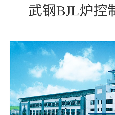
武钢BJL炉控